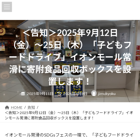
コ
ナ
ン
ビ
テ
ゲ
ン
ー
ツ
シ
＜告知＞2025年9月12日
へ
ョ
ス
ン
（金）〜25日（木）「子どもフ
キ
に
ッ
移
ードドライブ」イオンモール常
プ
動
滑に寄附食品回収ボックスを設
置します！
最
2025年9月11日
2026年4月9日
jimukyoku
終
更
新
日
HOME
告知
時
＜告知＞2025年9月12日（金）〜25日（木）「子どもフードドライブ」イオ
:
ンモール常滑に寄附食品回収ボックスを設置します！
イオンモール常滑のSDGsフェスの一環で、「子どもフードドライ