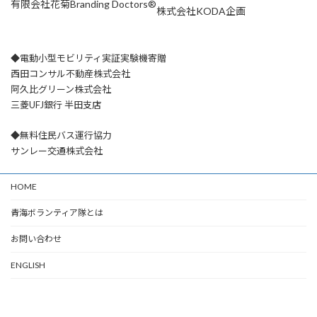
有限会社花菊
Branding Doctors®
株式会社KODA企画
◆電動小型モビリティ実証実験機寄贈
西田コンサル不動産株式会社
阿久比グリーン株式会社
三菱UFJ銀行 半田支店
◆無料住民バス運行協力
サンレー交通株式会社
HOME
青海ボランティア隊とは
お問い合わせ
ENGLISH
Copyright © 青海ボランティア隊公式サイト （公式） All Rights Reserved.